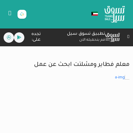
تطبيق تسوق سيل
تجده
على:
قم بتحميله الان
معلم فطاير ومشلتت ابحث عن عمل